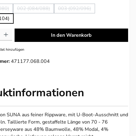
080)
002 (084/088)
003 (092/096)
se Option ist zurzeit nicht verfügbar.)
(Diese Option ist zurzeit nicht verfügbar.)
(Diese Option ist zurzeit nicht ve
104)
: Gib den gewünschten Wert ein oder benutze die Schaltflächen um die 
In den Warenkorb
tel hinzufügen
mer:
471177.068.004
uktinformationen
von SUNA aus feiner Rippware, mit U-Boot-Ausschnitt und
n. Taillierte Form, gestaffelte Länge von 70 - 76
Jerseyware aus 48% Baumwolle, 48% Modal, 4%