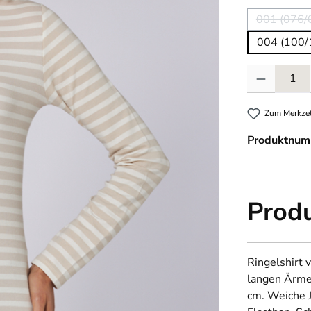
001 (076/
(Die
004 (100/
Produkt Anzahl
Zum Merkzet
Produktnum
Prod
Ringelshirt 
langen Ärmel
cm. Weiche 