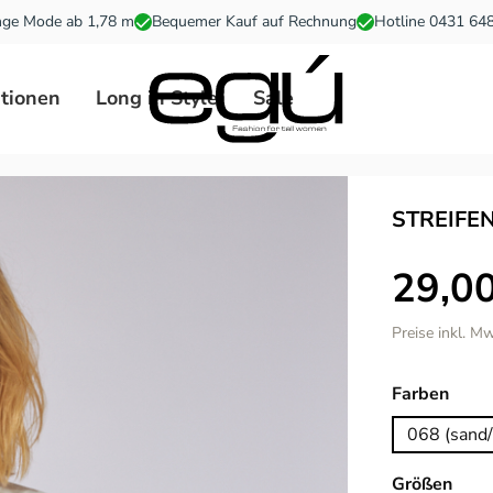
ge Mode ab 1,78 m
Bequemer Kauf auf Rechnung
Hotline 0431 64
ationen
Long in Style
Sale
STREIFE
29,00
Preise inkl. M
ausw
Farben
068 (sand/
ausw
Größen