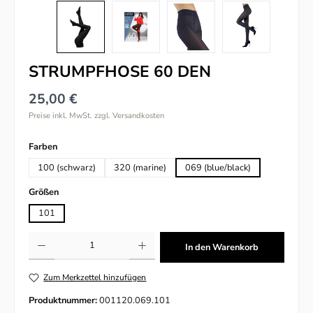
STRUMPFHOSE 60 DEN
25,00 €
Preise inkl. MwSt. zzgl. Versandkosten
auswählen
Farben
100 (schwarz)
320 (marine)
069 (blue/black)
auswählen
Größen
101
Produkt Anzahl: Gib den gewünschten Wert ein oder benutze die Schaltflächen um
In den Warenkorb
Zum Merkzettel hinzufügen
Produktnummer:
001120.069.101