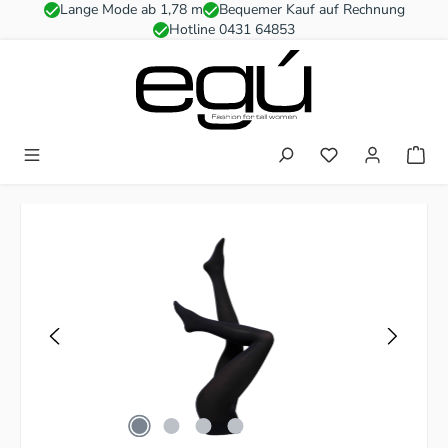
Lange Mode ab 1,78 m
Bequemer Kauf auf Rechnung
Zum Hauptinhalt springen
Hotline 0431 64853
Du hast 0 Produkt
Bildergalerie überspringen