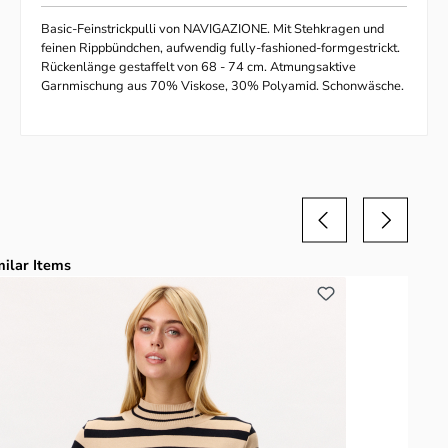
Basic-Feinstrickpulli von NAVIGAZIONE. Mit Stehkragen und
feinen Rippbündchen, aufwendig fully-fashioned-formgestrickt.
Rückenlänge gestaffelt von 68 - 74 cm. Atmungsaktive
Garnmischung aus 70% Viskose, 30% Polyamid. Schonwäsche.
duktgalerie überspringen
milar Items