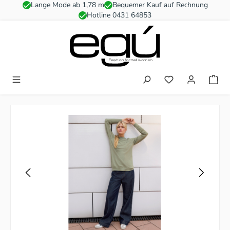
Lange Mode ab 1,78 m
Bequemer Kauf auf Rechnung
Zum Hauptinhalt springen
Hotline 0431 64853
Du hast 0 Produkt
Bildergalerie überspringen