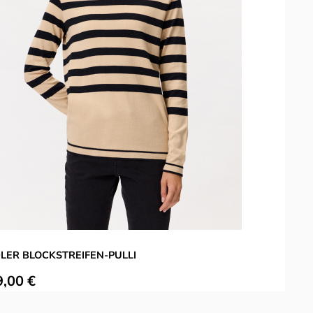
LER BLOCKSTREIFEN-PULLI
H
ulärer Preis:
R
9,00 €