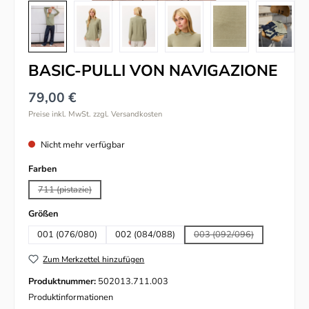
BASIC-PULLI VON NAVIGAZIONE
79,00 €
Preise inkl. MwSt. zzgl. Versandkosten
Nicht mehr verfügbar
auswählen
Farben
711 (pistazie)
(Diese Option ist zurzeit nicht verfügbar.)
auswählen
Größen
001 (076/080)
002 (084/088)
003 (092/096)
(Diese Option ist zurzeit
Zum Merkzettel hinzufügen
Produktnummer:
502013.711.003
Produktinformationen