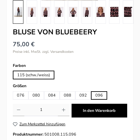
BLUSE VON BLUEBEERY
75,00 €
Preise inkl. MwSt. zzgl. Versandkosten
auswählen
Farben
115 (schw./weiss)
auswählen
Größen
076
080
084
088
092
096
Produkt Anzahl: Gib den gewünschten Wert ein oder benutze die Schaltflächen um
In den Warenkorb
Zum Merkzettel hinzufügen
Produktnummer:
501008.115.096