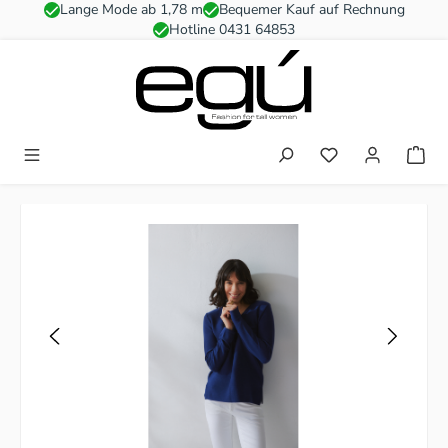
Lange Mode ab 1,78 m
Bequemer Kauf auf Rechnung
Zum Hauptinhalt springen
Hotline 0431 64853
Du hast 0 Produkt
Bildergalerie überspringen