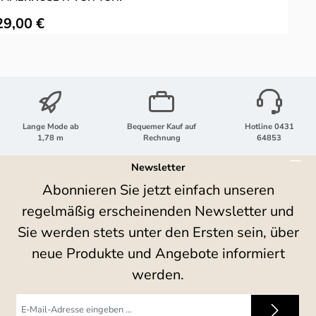
ulärer Preis:
R
29,00 €
Lange Mode ab
Bequemer Kauf auf
Hotline 0431
1,78 m
Rechnung
64853
Newsletter
Abonnieren Sie jetzt einfach unseren
regelmäßig erscheinenden Newsletter und
Sie werden stets unter den Ersten sein, über
neue Produkte und Angebote informiert
werden.
E-
Mail-