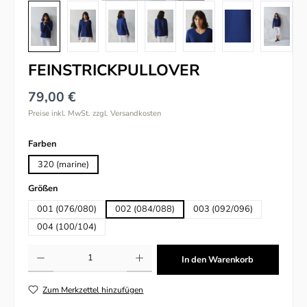
FEINSTRICKPULLOVER
79,00 €
Preise inkl. MwSt. zzgl. Versandkosten
auswählen
Farben
320 (marine)
auswählen
Größen
001 (076/080)
002 (084/088)
003 (092/096)
004 (100/104)
Produkt Anzahl: Gib den gewünschten Wert ein oder benutze die Schaltflächen um
In den Warenkorb
Zum Merkzettel hinzufügen