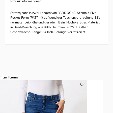
Produktinformationen
Stretchjeans in zwei Längen von PADDOCKS. Schmale Five-
Pocket-Form "PAT" mit aufwendiger Taschenverarbeitung. Mit
normaler Leibhöhe und geradem Bein. Hochwertiges Material
in Used-Waschung aus 98% Baumwolle, 2% Elasthan.
Schonwäsche. Länge: 34 Inch. Solange Vorrat reicht.
duktgalerie überspringen
milar Items