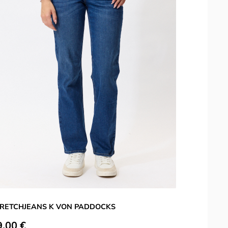
RETCHJEANS K VON PADDOCKS
ulärer Preis:
9,00 €