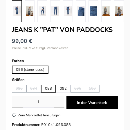
JEANS K "PAT" VON PADDOCKS
99,00 €
Preise inkl. MwSt. zzgl. Versandkosten
auswählen
Farben
096 (stone-used)
auswählen
Größen
080
084
088
092
096
100
(Diese Option ist zurzeit nicht verfügbar.)
(Diese Option ist zurzeit nicht verfügbar.)
(Diese Option ist zurzeit nicht verfü
(Diese Option ist zurzeit n
Produkt Anzahl: Gib den gewünschten Wert ein oder benutze die Schaltflächen um
In den Warenkorb
Zum Merkzettel hinzufügen
Produktnummer:
501041.096.088