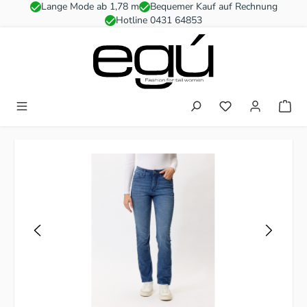
Lange Mode ab 1,78 m
Bequemer Kauf auf Rechnung
Zum Hauptinhalt springen
Hotline 0431 64853
Du hast 0 Produkt
Bildergalerie überspringen