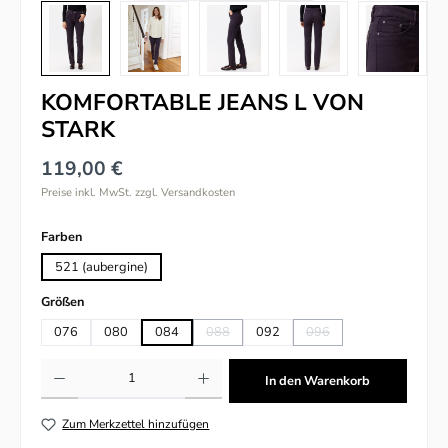
KOMFORTABLE JEANS L VON
STARK
119,00 €
Preise inkl. MwSt. zzgl. Versandkosten
auswählen
Farben
521 (aubergine)
auswählen
Größen
076
080
084
088
092
096
(Diese Option ist zurzeit nicht verfügbar.)
(Diese Option ist zurzeit n
Produkt Anzahl: Gib den gewünschten Wert ein oder benutze die Schaltflächen um
In den Warenkorb
Zum Merkzettel hinzufügen