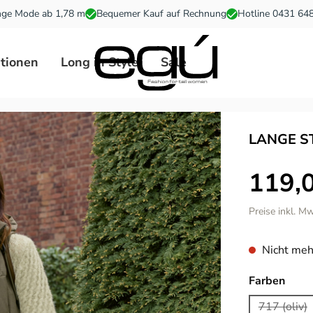
ge Mode ab 1,78 m
Bequemer Kauf auf Rechnung
Hotline 0431 64
ationen
Long in Style
Sale
LANGE S
119,
Preise inkl. M
Nicht meh
ausw
Farben
717 (oliv)