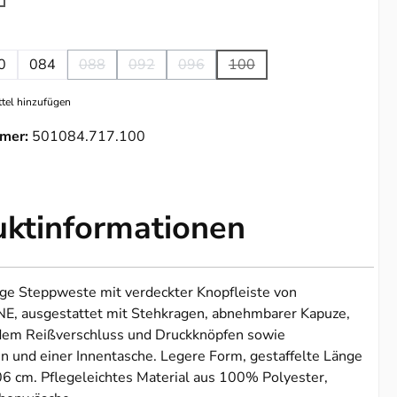
Option ist zurzeit nicht verfügbar.)
ählen
0
084
088
092
096
100
(Diese Option ist zurzeit nicht verfügbar.)
(Diese Option ist zurzeit nicht verfügbar.)
(Diese Option ist zurzeit nicht verfügb
(Diese Option ist zurzeit nich
tel hinzufügen
mer:
501084.717.100
uktinformationen
ge Steppweste mit verdeckter Knopfleiste von
, ausgestattet mit Stehkragen, abnehmbarer Kapuze,
em Reißverschluss und Druckknöpfen sowie
n und einer Innentasche. Legere Form, gestaffelte Länge
6 cm. Pflegeleichtes Material aus 100% Polyester,