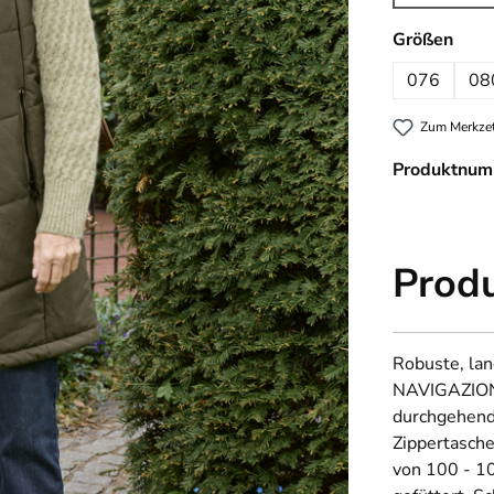
(Diese 
ausw
Größen
076
08
Zum Merkzet
Produktnum
Prod
Robuste, lan
NAVIGAZIONE
durchgehend
Zippertasche
von 100 - 10