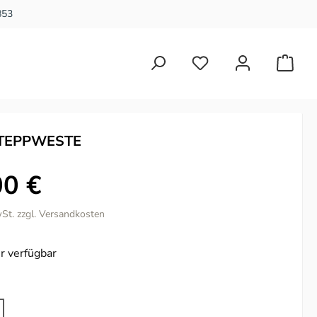
853
Du hast 0 Produkte auf 
TEPPWESTE
00 €
wSt. zzgl. Versandkosten
r verfügbar
ählen