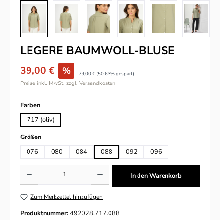
LEGERE BAUMWOLL-BLUSE
39,00 €
%
79,00 €
(50.63% gespart)
Preise inkl. MwSt. zzgl. Versandkosten
auswählen
Farben
717 (oliv)
auswählen
Größen
076
080
084
088
092
096
Produkt Anzahl: Gib den gewünschten Wert ein oder benutze die Schaltflächen um
In den Warenkorb
Zum Merkzettel hinzufügen
Produktnummer:
492028.717.088