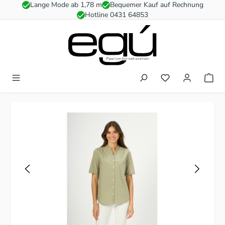
Lange Mode ab 1,78 m
Bequemer Kauf auf Rechnung
Zum Hauptinhalt springen
Hotline 0431 64853
Du hast 0 Produkt
Bildergalerie überspringen