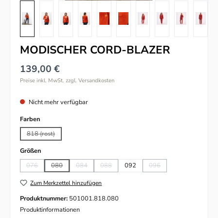
MODISCHER CORD-BLAZER
139,00 €
Preise inkl. MwSt. zzgl. Versandkosten
Nicht mehr verfügbar
auswählen
Farben
818 (rost)
(Diese Option ist zurzeit nicht verfügbar.)
auswählen
Größen
076
080
084
088
092
096
(Diese Option ist zurzeit nicht verfügbar.)
(Diese Option ist zurzeit nicht verfügbar.)
(Diese Option ist zurzeit nicht verfügbar.)
(Diese Option ist zurzeit nicht verfügbar.)
(Diese Option ist zurzeit n
Zum Merkzettel hinzufügen
Produktnummer:
501001.818.080
Produktinformationen