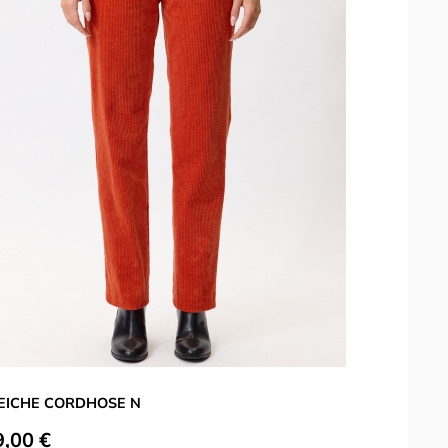
ICHE CORDHOSE N
ulärer Preis:
9,00 €