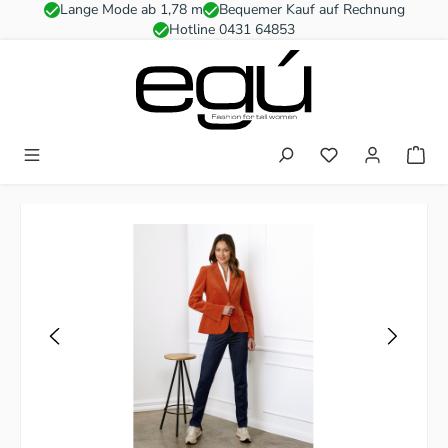
Lange Mode ab 1,78 m
Bequemer Kauf auf Rechnung
Zum Hauptinhalt springen
Hotline 0431 64853
Du hast 0 Produkt
Bildergalerie überspringen