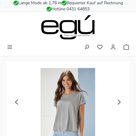
Lange Mode ab 1,78 m
Bequemer Kauf auf Rechnung
Zum Hauptinhalt springen
Hotline 0431 64853
Du hast 0 Produkt
Bildergalerie überspringen