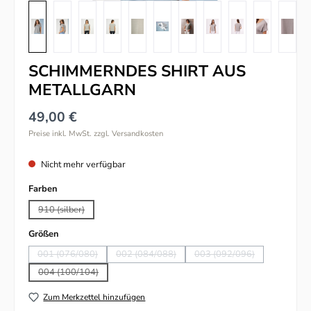
SCHIMMERNDES SHIRT AUS
METALLGARN
49,00 €
Preise inkl. MwSt. zzgl. Versandkosten
Nicht mehr verfügbar
auswählen
Farben
910 (silber)
(Diese Option ist zurzeit nicht verfügbar.)
auswählen
Größen
001 (076/080)
002 (084/088)
003 (092/096)
(Diese Option ist zurzeit nicht verfügbar.)
(Diese Option ist zurzeit nicht verfügbar.)
(Diese Option ist zurzeit 
004 (100/104)
(Diese Option ist zurzeit nicht verfügbar.)
Zum Merkzettel hinzufügen