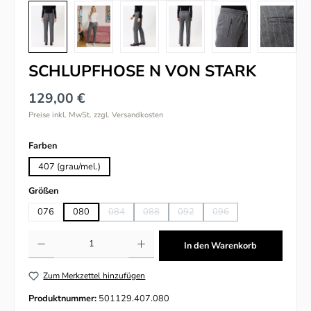
SCHLUPFHOSE N VON STARK
129,00 €
Preise inkl. MwSt. zzgl. Versandkosten
auswählen
Farben
407 (grau/mel.)
auswählen
Größen
076
080
084
088
092
096
(Diese Option ist zurzeit nicht verfügbar.)
(Diese Option ist zurzeit nicht verfügbar.)
(Diese Option ist zurzeit nicht verfü
(Diese Option ist zurzeit n
Produkt Anzahl: Gib den gewünschten Wert ein oder benutze die Schaltflächen um
In den Warenkorb
Zum Merkzettel hinzufügen
Produktnummer:
501129.407.080