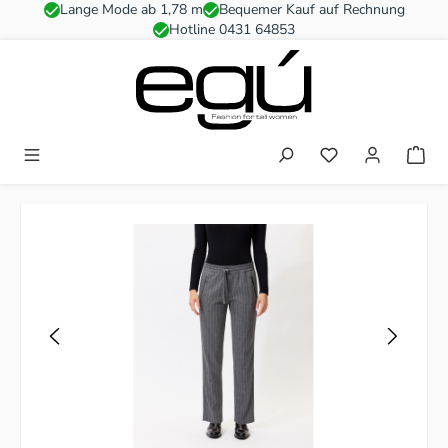
Lange Mode ab 1,78 m
Bequemer Kauf auf Rechnung
Zum Hauptinhalt springen
Hotline 0431 64853
Du hast 0 Produkt
Bildergalerie überspringen