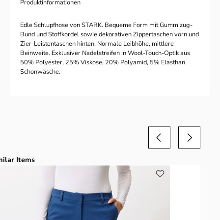
Produktinformationen
Edle Schlupfhose von STARK. Bequeme Form mit Gummizug-
Bund und Stoffkordel sowie dekorativen Zippertaschen vorn und
Zier-Leistentaschen hinten. Normale Leibhöhe, mittlere
Beinweite. Exklusiver Nadelstreifen in Wool-Touch-Optik aus
50% Polyester, 25% Viskose, 20% Polyamid, 5% Elasthan.
Schonwäsche.
duktgalerie überspringen
milar Items