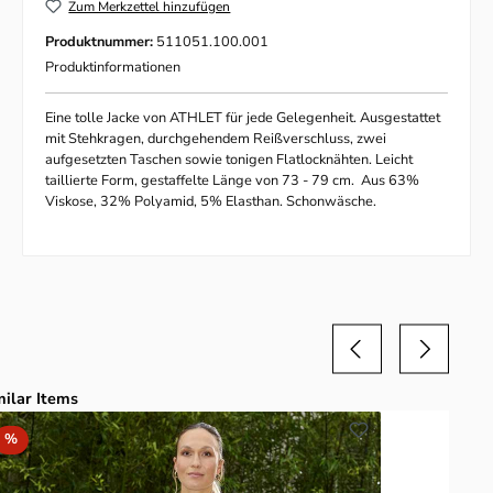
Zum Merkzettel hinzufügen
Produktnummer:
511051.100.001
Produktinformationen
Eine tolle Jacke von ATHLET für jede Gelegenheit. Ausgestattet
mit Stehkragen, durchgehendem Reißverschluss, zwei
aufgesetzten Taschen sowie tonigen Flatlocknähten. Leicht
taillierte Form, gestaffelte Länge von 73 - 79 cm. Aus 63%
Viskose, 32% Polyamid, 5% Elasthan. Schonwäsche.
duktgalerie überspringen
milar Items
Rabatt
%