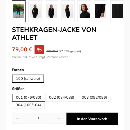
STEHKRAGEN-JACKE VON
ATHLET
79,00 €
%
109,00 €
(27.52% gespart)
Preise inkl. MwSt. zzgl. Versandkosten
auswählen
Farben
100 (schwarz)
auswählen
Größen
001 (076/080)
002 (084/088)
003 (092/096)
004 (100/104)
Produkt Anzahl: Gib den gewünschten Wert ein oder benutze die Schaltflächen um
In den Warenkorb