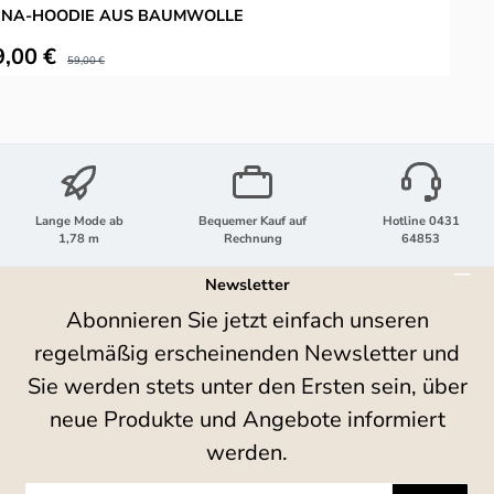
UNA-HOODIE AUS BAUMWOLLE
kaufspreis:
V
9,00 €
Regulärer Preis:
59,00 €
Lange Mode ab
Bequemer Kauf auf
Hotline 0431
1,78 m
Rechnung
64853
Newsletter
Abonnieren Sie jetzt einfach unseren
regelmäßig erscheinenden Newsletter und
Sie werden stets unter den Ersten sein, über
neue Produkte und Angebote informiert
werden.
E-