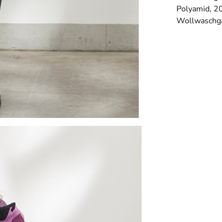
Polyamid,
2
Wollwaschga