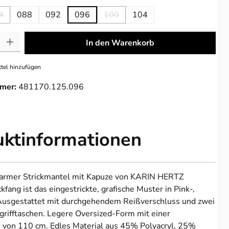
4
088
092
096
100
104
on ist zurzeit nicht verfügbar.)
Diese Option ist zurzeit nicht verfügbar.)
(Diese Option ist zurzeit nicht verfügb
: Gib den gewünschten Wert ein oder benutze die Schaltflächen um die 
In den Warenkorb
tel hinzufügen
mer:
481170.125.096
uktinformationen
armer Strickmantel mit Kapuze von KARIN HERTZ
fang ist das eingestrickte, grafische Muster in Pink-,
Ausgestattet mit durchgehendem Reißverschluss und zwei
grifftaschen. Legere Oversized-Form mit einer
 von 110 cm. Edles Material aus 45% Polyacryl, 25%