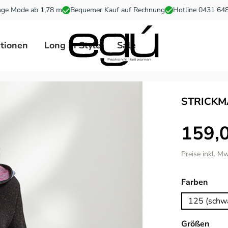
ge Mode ab 1,78 m
Bequemer Kauf auf Rechnung
Hotline 0431 64
ationen
Long in Style
Sale
STRICKM
159,
Preise inkl. M
ausw
Farben
125 (schwa
ausw
Größen