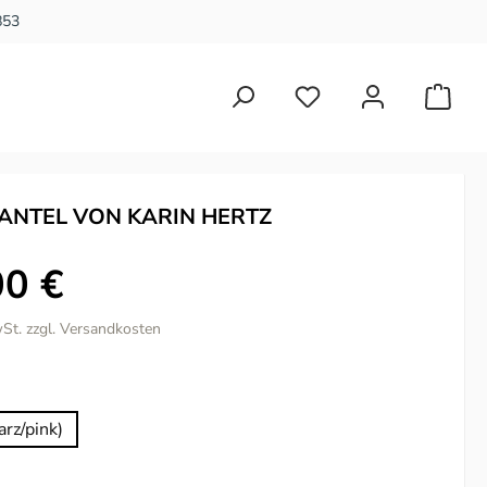
853
Du hast 0 Produkte auf 
ANTEL VON KARIN HERTZ
00 €
wSt. zzgl. Versandkosten
ählen
rz/pink)
ählen