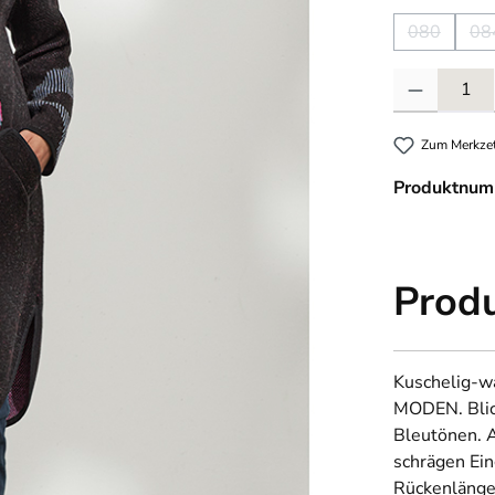
080
08
(Diese Opti
(
Produkt Anzahl
Zum Merkzet
Produktnum
Prod
Kuschelig-w
MODEN. Blick
Bleutönen. 
schrägen Ein
Rückenlänge