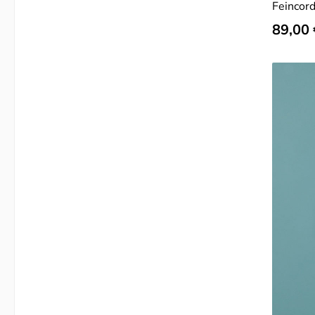
Feincor
Regulär
89,00 