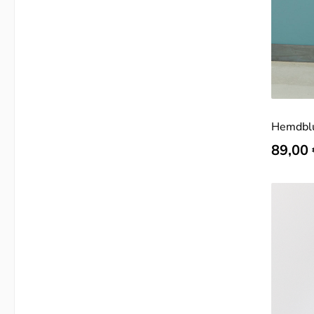
Hemdblu
Regulär
89,00 