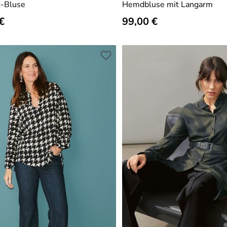
d-Bluse
Hemdbluse mit Langarm
er Preis:
€
Regulärer Preis:
99,00 €