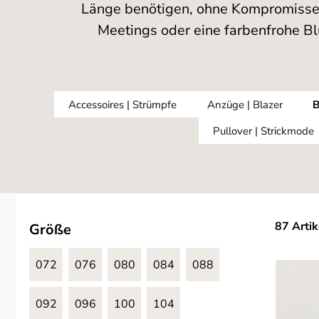
Länge benötigen, ohne Kompromisse b
Meetings oder eine farbenfrohe Blu
Accessoires | Strümpfe
Anzüge | Blazer
B
Pullover | Strickmode
87 Artik
Größe
072
076
080
084
088
092
096
100
104