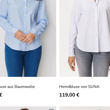
luse aus Baumwolle
Hemdbluse von SUNA
er Preis:
€
Regulärer Preis:
119,00 €