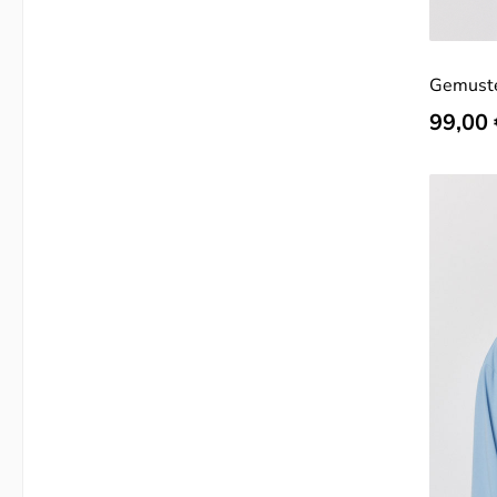
Gemuste
Regulär
99,00 