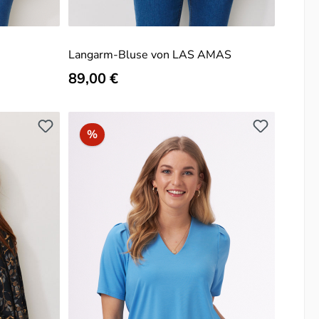
Langarm-Bluse von LAS AMAS
Regulärer Preis:
89,00 €
Rabatt
%