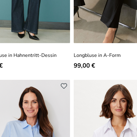
se in Hahnentritt-Dessin
Longbluse in A-Form
er Preis:
€
Regulärer Preis:
99,00 €