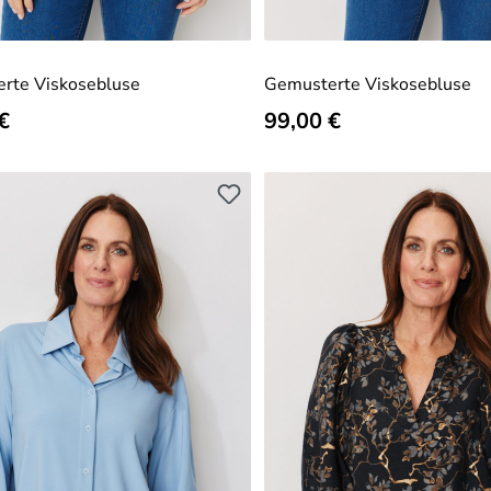
rte Viskosebluse
Gemusterte Viskosebluse
er Preis:
€
Regulärer Preis:
99,00 €