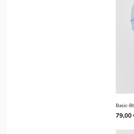
Basic-B
Regulär
79,00 