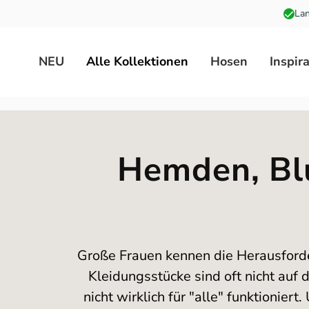
Lan
 Hauptinhalt springen
Zur Suche springen
Zur Hauptnavigation springen
NEU
Alle Kollektionen
Hosen
Inspir
Hemden, Blu
Große Frauen kennen die Herausforder
Kleidungsstücke sind oft nicht auf 
nicht wirklich für "alle" funktionie