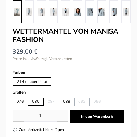
WETTERMANTEL VON MANISA
FASHION
329,00 €
Preise inkl. MwSt. zzgl. Versandkosten
auswählen
Farben
214 (taubenblau)
auswählen
Größen
076
080
084
088
092
096
(Diese Option ist zurzeit nicht verfügbar.)
(Diese Option ist zurzeit nicht verfü
(Diese Option ist zurzeit n
Produkt Anzahl: Gib den gewünschten Wert ein oder benutze die Schaltflächen um
In den Warenkorb
Zum Merkzettel hinzufügen