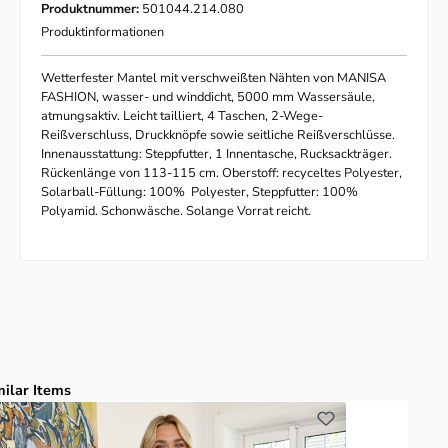
Produktnummer:
501044.214.080
Produktinformationen
Wetterfester Mantel mit verschweißten Nähten von MANISA
FASHION, wasser- und winddicht, 5000 mm Wassersäule,
atmungsaktiv. Leicht tailliert, 4 Taschen, 2-Wege-
Reißverschluss, Druckknöpfe sowie seitliche Reißverschlüsse.
Innenausstattung: Steppfutter, 1 Innentasche, Rucksackträger.
Rückenlänge von 113-115 cm. Oberstoff: recyceltes Polyester,
Solarball-Füllung: 100% Polyester, Steppfutter: 100%
Polyamid. Schonwäsche. Solange Vorrat reicht.
duktgalerie überspringen
milar Items